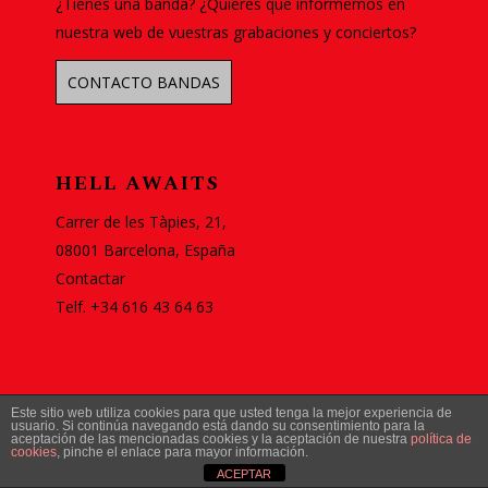
¿Tienes una banda? ¿Quieres que informemos en
nuestra web de vuestras grabaciones y conciertos?
CONTACTO BANDAS
HELL AWAITS
Carrer de les Tàpies, 21,
08001 Barcelona, España
Contactar
Telf. +34 616 43 64 63
Este sitio web utiliza cookies para que usted tenga la mejor experiencia de
usuario. Si continúa navegando está dando su consentimiento para la
aceptación de las mencionadas cookies y la aceptación de nuestra
política de
© 2026 Hell Awaits.
Diseño web Barcelona
cookies
, pinche el enlace para mayor información.
ACEPTAR